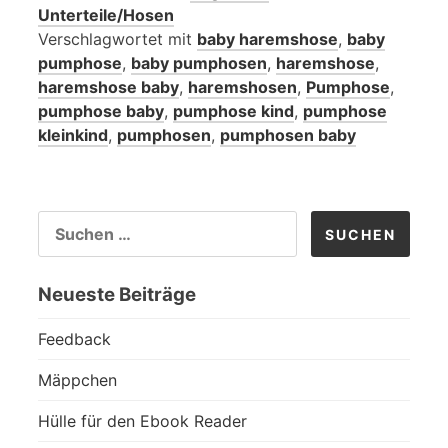
Unterteile/Hosen
Verschlagwortet mit
baby haremshose
,
baby
pumphose
,
baby pumphosen
,
haremshose
,
haremshose baby
,
haremshosen
,
Pumphose
,
pumphose baby
,
pumphose kind
,
pumphose
kleinkind
,
pumphosen
,
pumphosen baby
SUCHEN
NACH:
Neueste Beiträge
Feedback
Mäppchen
Hülle für den Ebook Reader