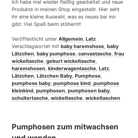
Ich habe mal wieder fleißig gearbeitet und neue
Produkte in meinen Shop eingestellt. Hier seht
ihr eine kleine Auswahl, was es neues bei mir
gibt: Viel Spaß beim stöbern!!
Veröffentlicht unter
Allgemein
,
Latz
Verschlagwortet mit
baby haremshose
,
baby
Lätzchen
,
baby pumphose
,
canvastasche
,
frau
wickeltasche
,
geburt wickeltasche
,
haremshosen
,
kinderwagentasche
,
Latz
,
Lätzchen
,
Lätzchen Baby
,
Pumphose
,
pumphose baby
,
pumphose kind
,
pumphose
kleinkind
,
pumphosen
,
pumphosen baby
,
schultertasche
,
wickeltasche
,
wickeltaschen
Pumphosen zum mitwachsen
und wenden