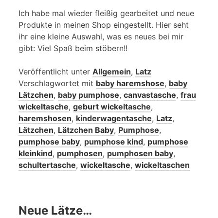
Ich habe mal wieder fleißig gearbeitet und neue
Produkte in meinen Shop eingestellt. Hier seht
ihr eine kleine Auswahl, was es neues bei mir
gibt: Viel Spaß beim stöbern!!
Veröffentlicht unter
Allgemein
,
Latz
Verschlagwortet mit
baby haremshose
,
baby
Lätzchen
,
baby pumphose
,
canvastasche
,
frau
wickeltasche
,
geburt wickeltasche
,
haremshosen
,
kinderwagentasche
,
Latz
,
Lätzchen
,
Lätzchen Baby
,
Pumphose
,
pumphose baby
,
pumphose kind
,
pumphose
kleinkind
,
pumphosen
,
pumphosen baby
,
schultertasche
,
wickeltasche
,
wickeltaschen
Neue Lätze…